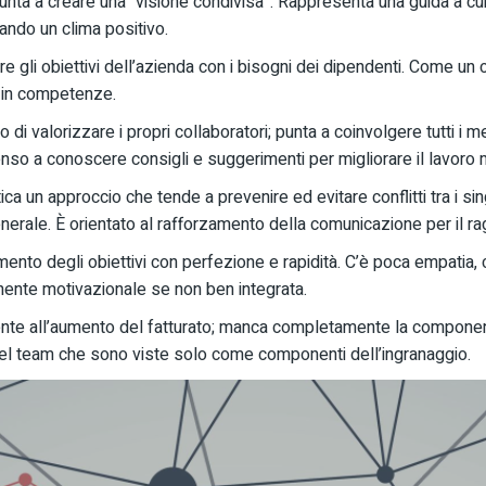
punta a creare una “visione condivisa”. Rappresenta una guida a c
eando un clima positivo.
re gli obiettivi dell’azienda con i bisogni dei dipendenti. Come un
o in competenze.
o di valorizzare i propri collaboratori; punta a coinvolgere tutti i 
enso a conoscere consigli e suggerimenti per migliorare il lavor
tica un approccio che tende a prevenire ed evitare conflitti tra i 
erale. È orientato al rafforzamento della comunicazione per il rag
mento degli obiettivi con perfezione e rapidità. C’è poca empatia, 
ente motivazionale se non ben integrata.
ente all’aumento del fatturato; manca completamente la componen
el team che sono viste solo come componenti dell’ingranaggio.