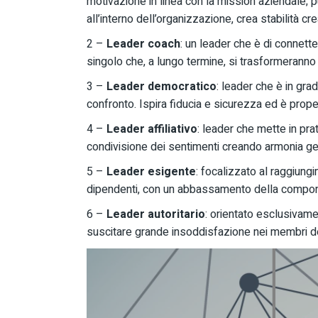
motivazione in linea con la mission aziendale; 
all’interno dell’organizzazione, crea stabilità cr
2 –
Leader coach
: un leader che è di connette
singolo che, a lungo termine, si trasformerann
3 –
Leader democratico
: leader che è in grad
confronto. Ispira fiducia e sicurezza ed è prop
4 –
Leader affiliativo
: leader che mette in pra
condivisione dei sentimenti creando armonia gen
5 –
Leader esigente
: focalizzato al raggiungi
dipendenti, con un abbassamento della compon
6 –
Leader autoritario
: orientato esclusivam
suscitare grande insoddisfazione nei membri d