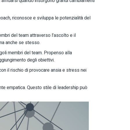
ui affidarsi quando insorgono grandi cambiamenti
 coach, riconosce e sviluppa le potenzialità del
membri del team attraverso l’ascolto e il
o ma anche se stesso.
singoli membri del team. Propenso alla
giungimento degli obiettivi.
con il rischio di provocare ansia e stress nei
te empatica. Questo stile di leadership può