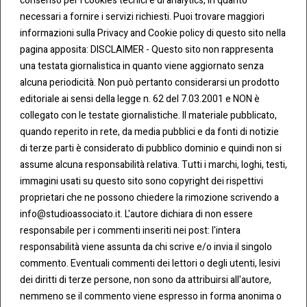
consenso per i cookies tecnici e di analytics, in quanto
necessari a fornire i servizi richiesti. Puoi trovare maggiori
informazioni sulla Privacy and Cookie policy di questo sito nella
pagina apposita: DISCLAIMER - Questo sito non rappresenta
una testata giornalistica in quanto viene aggiornato senza
alcuna periodicità. Non può pertanto considerarsi un prodotto
CONT
COOKI
editoriale ai sensi della legge n. 62 del 7.03.2001 e NON è
ATTI
E &
collegato con le testate giornalistiche. Il materiale pubblicato,
PRIVA
Tel:
CY
quando reperito in rete, da media pubblici e da fonti di notizie
0283438.482
Cookie
di terze parti è considerato di pubblico dominio e quindi non si
Policy
assume alcuna responsabilità relativa. Tutti i marchi, loghi, testi,
Fax:
immagini usati su questo sito sono copyright dei rispettivi
0283438.483
Privacy
proprietari che ne possono chiedere la rimozione scrivendo a
Policy
info@studioassociato.it. L'autore dichiara di non essere
mail:
responsabile per i commenti inseriti nei post: l'intera
info@studioassociato.it
responsabilità viene assunta da chi scrive e/o invia il singolo
commento. Eventuali commenti dei lettori o degli utenti, lesivi
Via
dei diritti di terze persone, non sono da attribuirsi all'autore,
Vittor
nemmeno se il commento viene espresso in forma anonima o
Pisani,