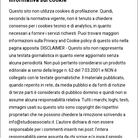
Informativa sui cookie
Questo sito non utilizza cookies di profilazione. Quindi,
secondo la normativa vigente, non è tenuto a chiedere
consenso per i cookies tecnici e di analytics, in quanto
necessari a fornire i servizi richiesti. Puoi trovare maggiori
informazioni sulla Privacy and Cookie policy di questo sito nella
pagina apposita: DISCLAIMER - Questo sito non rappresenta
una testata giornalistica in quanto viene aggiornato senza
alcuna periodicità. Non può pertanto considerarsi un prodotto
editoriale ai sensi della legge n. 62 del 7.03.2001 e NON è
CONT
COOKI
ATTI
E &
collegato con le testate giornalistiche. Il materiale pubblicato,
PRIVA
Tel:
quando reperito in rete, da media pubblici e da fonti di notizie
CY
0283438.482
di terze parti è considerato di pubblico dominio e quindi non si
Cookie
assume alcuna responsabilità relativa. Tutti i marchi, loghi, testi,
Policy
Fax:
immagini usati su questo sito sono copyright dei rispettivi
0283438.483
proprietari che ne possono chiedere la rimozione scrivendo a
Privacy
info@studioassociato.it. L'autore dichiara di non essere
Policy
mail:
responsabile per i commenti inseriti nei post: l'intera
info@studioassociato.it
responsabilità viene assunta da chi scrive e/o invia il singolo