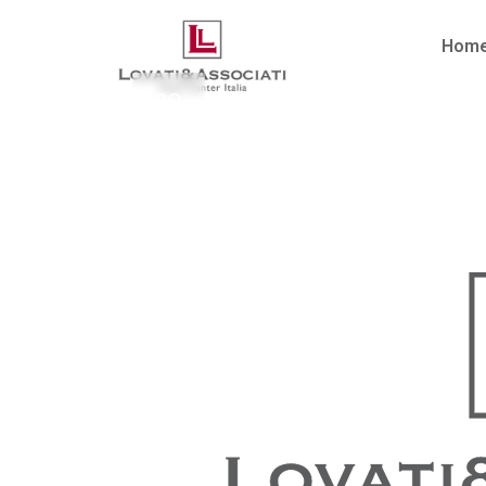
Hom
20
Mag