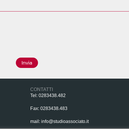
Invia
CONTATTI
Tel: 0283438.482
Fax: 0283438.483
mail: info@studioassociato.it