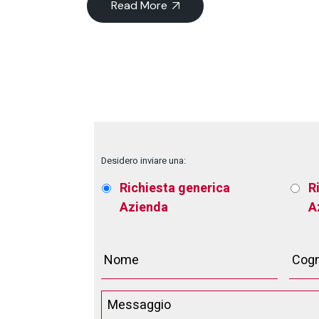
Read More
Desidero inviare una:
Richiesta generica
R
Azienda
A