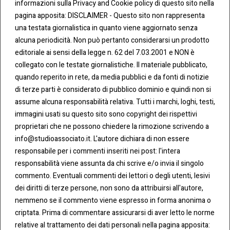
informazioni sulla Privacy and Cookie policy di questo sito nella
pagina apposita: DISCLAIMER - Questo sito non rappresenta
una testata giornalistica in quanto viene aggiornato senza
alcuna periodicità. Non può pertanto considerarsi un prodotto
editoriale ai sensi della legge n. 62 del 7.03.2001 e NON è
CONT
COOKI
ATTI
E &
collegato con le testate giornalistiche. Il materiale pubblicato,
PRIVA
Tel:
quando reperito in rete, da media pubblici e da fonti di notizie
CY
0283438.482
di terze parti è considerato di pubblico dominio e quindi non si
Cookie
assume alcuna responsabilità relativa. Tutti i marchi, loghi, testi,
Policy
Fax:
immagini usati su questo sito sono copyright dei rispettivi
0283438.483
proprietari che ne possono chiedere la rimozione scrivendo a
Privacy
info@studioassociato.it. L'autore dichiara di non essere
Policy
mail:
responsabile per i commenti inseriti nei post: l'intera
info@studioassociato.it
responsabilità viene assunta da chi scrive e/o invia il singolo
commento. Eventuali commenti dei lettori o degli utenti, lesivi
Via
dei diritti di terze persone, non sono da attribuirsi all'autore,
Vittor
nemmeno se il commento viene espresso in forma anonima o
Pisani,
criptata. Prima di commentare assicurarsi di aver letto le norme
13 -
relative al trattamento dei dati personali nella pagina apposita: