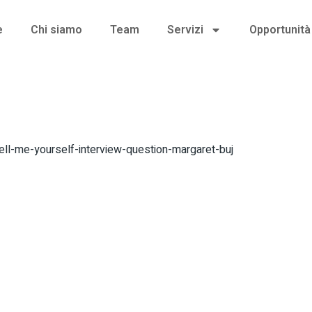
e
Chi siamo
Team
Servizi
Opportunità 
ell-me-yourself-interview-question-margaret-buj