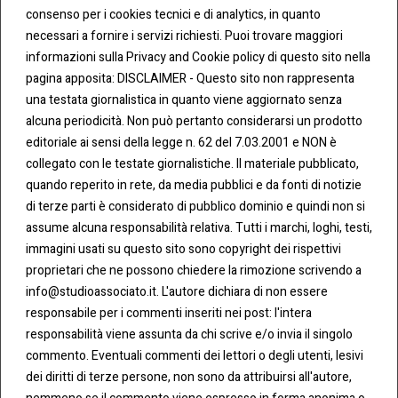
consenso per i cookies tecnici e di analytics, in quanto
necessari a fornire i servizi richiesti. Puoi trovare maggiori
informazioni sulla Privacy and Cookie policy di questo sito nella
pagina apposita: DISCLAIMER - Questo sito non rappresenta
una testata giornalistica in quanto viene aggiornato senza
CONT
COO
alcuna periodicità. Non può pertanto considerarsi un prodotto
ATTI
KIE &
editoriale ai sensi della legge n. 62 del 7.03.2001 e NON è
PRIV
Tel:
ACY
collegato con le testate giornalistiche. Il materiale pubblicato,
0283438.482
Cookie
quando reperito in rete, da media pubblici e da fonti di notizie
Policy
di terze parti è considerato di pubblico dominio e quindi non si
Fax:
assume alcuna responsabilità relativa. Tutti i marchi, loghi, testi,
0283438.483
Privacy
immagini usati su questo sito sono copyright dei rispettivi
Policy
proprietari che ne possono chiedere la rimozione scrivendo a
mail:
info@studioassociato.it. L'autore dichiara di non essere
info@studioassociato.it
responsabile per i commenti inseriti nei post: l'intera
responsabilità viene assunta da chi scrive e/o invia il singolo
Via
commento. Eventuali commenti dei lettori o degli utenti, lesivi
Vittor
dei diritti di terze persone, non sono da attribuirsi all'autore,
Pisani,