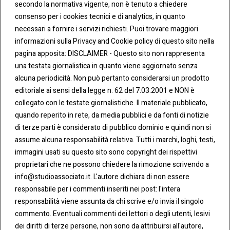
secondo la normativa vigente, non è tenuto a chiedere
consenso per i cookies tecnici e di analytics, in quanto
necessari a fornire i servizi richiesti. Puoi trovare maggiori
informazioni sulla Privacy and Cookie policy di questo sito nella
pagina apposita: DISCLAIMER - Questo sito non rappresenta
una testata giornalistica in quanto viene aggiornato senza
CONT
COO
alcuna periodicità. Non può pertanto considerarsi un prodotto
ATTI
KIE &
editoriale ai sensi della legge n. 62 del 7.03.2001 e NON è
PRIV
Tel:
ACY
collegato con le testate giornalistiche. Il materiale pubblicato,
0283438.482
Cookie
quando reperito in rete, da media pubblici e da fonti di notizie
Policy
di terze parti è considerato di pubblico dominio e quindi non si
Fax:
assume alcuna responsabilità relativa. Tutti i marchi, loghi, testi,
0283438.483
Privacy
immagini usati su questo sito sono copyright dei rispettivi
Policy
proprietari che ne possono chiedere la rimozione scrivendo a
mail:
info@studioassociato.it. L'autore dichiara di non essere
info@studioassociato.it
responsabile per i commenti inseriti nei post: l'intera
responsabilità viene assunta da chi scrive e/o invia il singolo
Via
commento. Eventuali commenti dei lettori o degli utenti, lesivi
Vittor
dei diritti di terze persone, non sono da attribuirsi all'autore,
Pisani,