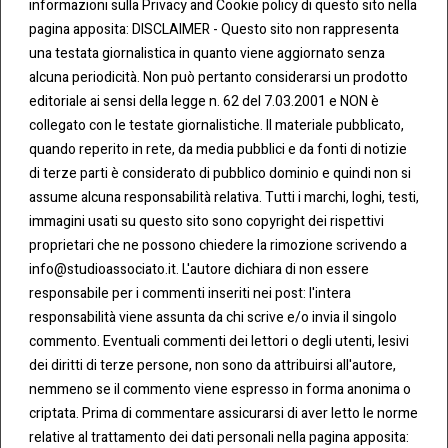
informazioni sulla Privacy and Cookie policy di questo sito nella
pagina apposita: DISCLAIMER - Questo sito non rappresenta
una testata giornalistica in quanto viene aggiornato senza
CONT
COO
alcuna periodicità. Non può pertanto considerarsi un prodotto
ATTI
KIE &
editoriale ai sensi della legge n. 62 del 7.03.2001 e NON è
PRIV
Tel:
ACY
collegato con le testate giornalistiche. Il materiale pubblicato,
0283438.482
Cookie
quando reperito in rete, da media pubblici e da fonti di notizie
Policy
di terze parti è considerato di pubblico dominio e quindi non si
Fax:
assume alcuna responsabilità relativa. Tutti i marchi, loghi, testi,
0283438.483
Privacy
immagini usati su questo sito sono copyright dei rispettivi
Policy
proprietari che ne possono chiedere la rimozione scrivendo a
mail:
info@studioassociato.it. L'autore dichiara di non essere
info@studioassociato.it
responsabile per i commenti inseriti nei post: l'intera
responsabilità viene assunta da chi scrive e/o invia il singolo
Via
commento. Eventuali commenti dei lettori o degli utenti, lesivi
Vittor
dei diritti di terze persone, non sono da attribuirsi all'autore,
Pisani,
nemmeno se il commento viene espresso in forma anonima o
13 -
criptata. Prima di commentare assicurarsi di aver letto le norme
20124
relative al trattamento dei dati personali nella pagina apposita:
Milano