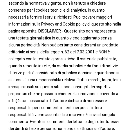
secondo la normativa vigente, non è tenuto a chiedere
consenso per i cookies tecnici e di analytics, in quanto
necessari a fornire i servizi richiesti. Puoi trovare maggiori
informazioni sulla Privacy and Cookie policy di questo sito nella
pagina apposita: DISCLAIMER - Questo sito non rappresenta
una testata giornalistica in quanto viene aggiornato senza
CONT
COO
alcuna periodicità. Non può pertanto considerarsi un prodotto
ATTI
KIE &
editoriale ai sensi della legge n. 62 del 7.03.2001 e NON è
PRIV
Tel:
ACY
collegato con le testate giornalistiche. Il materiale pubblicato,
0283438.482
Cookie
quando reperito in rete, da media pubblici e da fonti di notizie
Policy
di terze parti è considerato di pubblico dominio e quindi non si
Fax:
assume alcuna responsabilità relativa. Tutti i marchi, loghi, testi,
0283438.483
Privacy
immagini usati su questo sito sono copyright dei rispettivi
Policy
proprietari che ne possono chiedere la rimozione scrivendo a
mail:
info@studioassociato.it. L'autore dichiara di non essere
info@studioassociato.it
responsabile per i commenti inseriti nei post: l'intera
responsabilità viene assunta da chi scrive e/o invia il singolo
Via
commento. Eventuali commenti dei lettori o degli utenti, lesivi
Vittor
dei diritti di terze persone, non sono da attribuirsi all'autore,
Pisani,