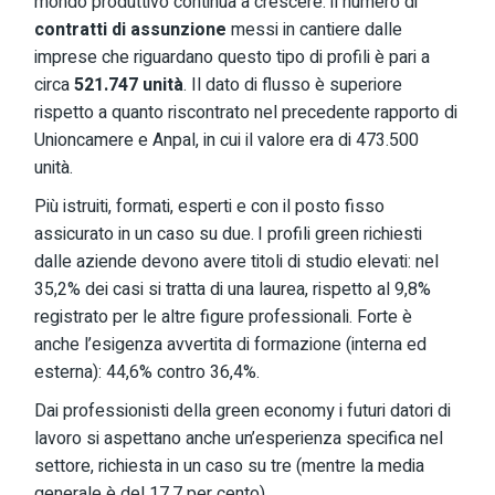
mondo produttivo continua a crescere: il numero di
contratti di assunzione
messi in cantiere dalle
imprese che riguardano questo tipo di profili è pari a
circa
521.747 unità
. Il dato di flusso è superiore
rispetto a quanto riscontrato nel precedente rapporto di
Unioncamere e Anpal, in cui il valore era di 473.500
unità.
Più istruiti, formati, esperti e con il posto fisso
assicurato in un caso su due. I profili green richiesti
dalle aziende devono avere titoli di studio elevati: nel
35,2% dei casi si tratta di una laurea, rispetto al 9,8%
registrato per le altre figure professionali. Forte è
anche l’esigenza avvertita di formazione (interna ed
esterna): 44,6% contro 36,4%.
Dai professionisti della green economy i futuri datori di
lavoro si aspettano anche un’esperienza specifica nel
settore, richiesta in un caso su tre (mentre la media
generale è del 17,7 per cento).