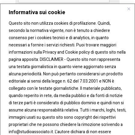
Informativa sui cookie
Invia
Questo sito non utilizza cookies di profilazione. Quindi,
secondo la normativa vigente, non è tenuto a chiedere
consenso per i cookies tecnici e di analytics, in quanto
necessari a fornire i servizi richiesti. Puoi trovare maggiori
informazioni sulla Privacy and Cookie policy di questo sito nella
pagina apposita: DISCLAIMER - Questo sito non rappresenta
una testata giornalistica in quanto viene aggiornato senza
CONT
COO
alcuna periodicità. Non può pertanto considerarsi un prodotto
ATTI
KIE &
editoriale ai sensi della legge n. 62 del 7.03.2001 e NON è
PRIV
Tel:
ACY
collegato con le testate giornalistiche. Il materiale pubblicato,
0283438.482
Cookie
quando reperito in rete, da media pubblici e da fonti di notizie
Policy
di terze parti è considerato di pubblico dominio e quindi non si
Fax:
assume alcuna responsabilità relativa. Tutti i marchi, loghi, testi,
0283438.483
Privacy
immagini usati su questo sito sono copyright dei rispettivi
Policy
proprietari che ne possono chiedere la rimozione scrivendo a
mail:
info@studioassociato.it. L'autore dichiara di non essere
info@studioassociato.it