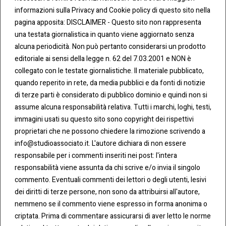
informazioni sulla Privacy and Cookie policy di questo sito nella
pagina apposita: DISCLAIMER - Questo sito non rappresenta
una testata giornalistica in quanto viene aggiornato senza
CONT
COO
alcuna periodicità. Non può pertanto considerarsi un prodotto
ATTI
KIE &
editoriale ai sensi della legge n. 62 del 7.03.2001 e NON è
PRIV
Tel:
ACY
collegato con le testate giornalistiche. Il materiale pubblicato,
0283438.482
Cookie
quando reperito in rete, da media pubblici e da fonti di notizie
Policy
di terze parti è considerato di pubblico dominio e quindi non si
Fax:
assume alcuna responsabilità relativa. Tutti i marchi, loghi, testi,
0283438.483
Privacy
immagini usati su questo sito sono copyright dei rispettivi
Policy
proprietari che ne possono chiedere la rimozione scrivendo a
mail:
info@studioassociato.it. L'autore dichiara di non essere
info@studioassociato.it
responsabile per i commenti inseriti nei post: l'intera
responsabilità viene assunta da chi scrive e/o invia il singolo
Via
commento. Eventuali commenti dei lettori o degli utenti, lesivi
Vittor
dei diritti di terze persone, non sono da attribuirsi all'autore,
Pisani,
nemmeno se il commento viene espresso in forma anonima o
13 -
criptata. Prima di commentare assicurarsi di aver letto le norme
20124