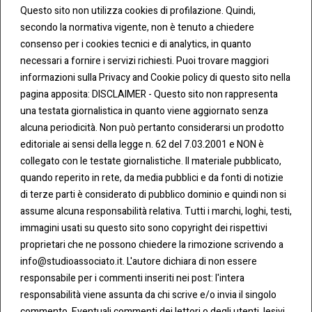
Invia
Questo sito non utilizza cookies di profilazione. Quindi,
secondo la normativa vigente, non è tenuto a chiedere
consenso per i cookies tecnici e di analytics, in quanto
necessari a fornire i servizi richiesti. Puoi trovare maggiori
informazioni sulla Privacy and Cookie policy di questo sito nella
pagina apposita: DISCLAIMER - Questo sito non rappresenta
una testata giornalistica in quanto viene aggiornato senza
CONT
COO
alcuna periodicità. Non può pertanto considerarsi un prodotto
ATTI
KIE &
editoriale ai sensi della legge n. 62 del 7.03.2001 e NON è
PRIV
Tel:
ACY
collegato con le testate giornalistiche. Il materiale pubblicato,
0283438.482
Cookie
quando reperito in rete, da media pubblici e da fonti di notizie
Policy
di terze parti è considerato di pubblico dominio e quindi non si
Fax:
assume alcuna responsabilità relativa. Tutti i marchi, loghi, testi,
0283438.483
Privacy
immagini usati su questo sito sono copyright dei rispettivi
Policy
proprietari che ne possono chiedere la rimozione scrivendo a
mail:
info@studioassociato.it. L'autore dichiara di non essere
info@studioassociato.it
responsabile per i commenti inseriti nei post: l'intera
responsabilità viene assunta da chi scrive e/o invia il singolo
Via
commento. Eventuali commenti dei lettori o degli utenti, lesivi