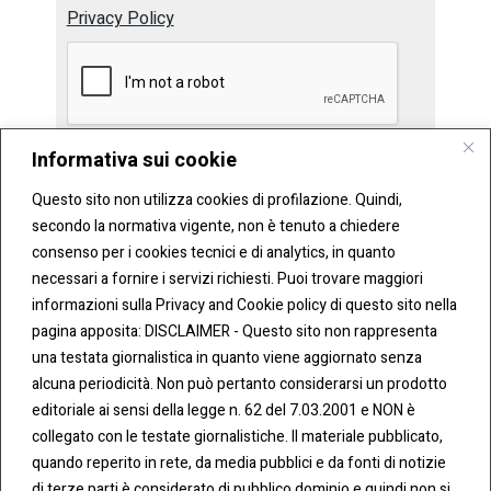
Privacy Policy
Informativa sui cookie
Invia
Questo sito non utilizza cookies di profilazione. Quindi,
secondo la normativa vigente, non è tenuto a chiedere
consenso per i cookies tecnici e di analytics, in quanto
necessari a fornire i servizi richiesti. Puoi trovare maggiori
informazioni sulla Privacy and Cookie policy di questo sito nella
pagina apposita: DISCLAIMER - Questo sito non rappresenta
una testata giornalistica in quanto viene aggiornato senza
CONT
COO
alcuna periodicità. Non può pertanto considerarsi un prodotto
ATTI
KIE &
editoriale ai sensi della legge n. 62 del 7.03.2001 e NON è
PRIV
Tel:
ACY
collegato con le testate giornalistiche. Il materiale pubblicato,
0283438.482
Cookie
quando reperito in rete, da media pubblici e da fonti di notizie
Policy
di terze parti è considerato di pubblico dominio e quindi non si