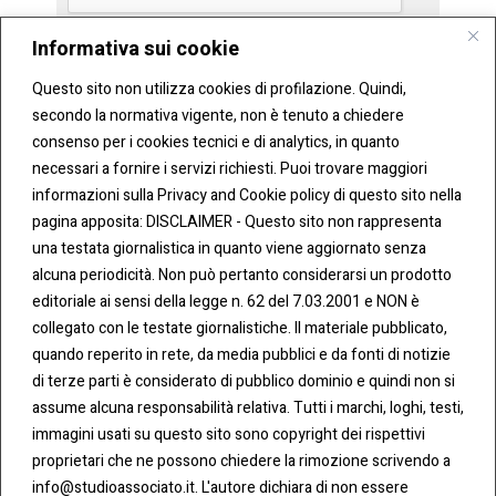
Informativa sui cookie
Questo sito non utilizza cookies di profilazione. Quindi,
secondo la normativa vigente, non è tenuto a chiedere
consenso per i cookies tecnici e di analytics, in quanto
necessari a fornire i servizi richiesti. Puoi trovare maggiori
informazioni sulla Privacy and Cookie policy di questo sito nella
pagina apposita: DISCLAIMER - Questo sito non rappresenta
una testata giornalistica in quanto viene aggiornato senza
CONT
COO
alcuna periodicità. Non può pertanto considerarsi un prodotto
ATTI
KIE &
editoriale ai sensi della legge n. 62 del 7.03.2001 e NON è
PRIV
Tel:
ACY
collegato con le testate giornalistiche. Il materiale pubblicato,
0283438.482
Cookie
quando reperito in rete, da media pubblici e da fonti di notizie
Policy
di terze parti è considerato di pubblico dominio e quindi non si
Fax:
assume alcuna responsabilità relativa. Tutti i marchi, loghi, testi,
0283438.483
Privacy
immagini usati su questo sito sono copyright dei rispettivi
Policy
proprietari che ne possono chiedere la rimozione scrivendo a
mail:
info@studioassociato.it. L'autore dichiara di non essere
info@studioassociato.it