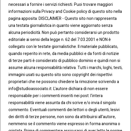
necessari a fornire i servizi richiesti. Puoi trovare maggiori
informazioni sulla Privacy and Cookie policy di questo sito nella
pagina apposita: DISCLAIMER - Questo sito non rappresenta
una testata giornalistica in quanto viene aggiornato senza
alcuna periodicità. Non può pertanto considerarsi un prodotto
editoriale ai sensi della legge n. 62 del 7.03.2001 e NON è
CONT
COOKI
ATTI
E &
collegato con le testate giornalistiche. Il materiale pubblicato,
PRIVA
Tel:
quando reperito in rete, da media pubblici e da fonti di notizie
CY
0283438.482
di terze parti è considerato di pubblico dominio e quindi non si
Cookie
assume alcuna responsabilità relativa. Tutti i marchi, loghi, testi,
Policy
Fax:
immagini usati su questo sito sono copyright dei rispettivi
0283438.483
proprietari che ne possono chiedere la rimozione scrivendo a
Privacy
info@studioassociato.it. L'autore dichiara di non essere
Policy
mail:
responsabile per i commenti inseriti nei post: l'intera
info@studioassociato.it
responsabilità viene assunta da chi scrive e/o invia il singolo
commento. Eventuali commenti dei lettori o degli utenti, lesivi
Via
dei diritti di terze persone, non sono da attribuirsi all'autore,
Vittor
nemmeno se il commento viene espresso in forma anonima o
Pisani,
criptata. Prima di commentare assicurarsi di aver letto le norme