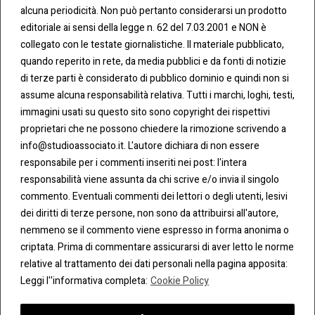
CONT
COO
alcuna periodicità. Non può pertanto considerarsi un prodotto
ATTI
KIE &
editoriale ai sensi della legge n. 62 del 7.03.2001 e NON è
PRIV
Tel:
ACY
collegato con le testate giornalistiche. Il materiale pubblicato,
0283438.482
Cookie
quando reperito in rete, da media pubblici e da fonti di notizie
Policy
di terze parti è considerato di pubblico dominio e quindi non si
Fax:
assume alcuna responsabilità relativa. Tutti i marchi, loghi, testi,
0283438.483
Privacy
immagini usati su questo sito sono copyright dei rispettivi
Policy
proprietari che ne possono chiedere la rimozione scrivendo a
mail:
info@studioassociato.it. L'autore dichiara di non essere
info@studioassociato.it
responsabile per i commenti inseriti nei post: l'intera
responsabilità viene assunta da chi scrive e/o invia il singolo
Via
commento. Eventuali commenti dei lettori o degli utenti, lesivi
Vittor
dei diritti di terze persone, non sono da attribuirsi all'autore,
Pisani,
nemmeno se il commento viene espresso in forma anonima o
13 -
criptata. Prima di commentare assicurarsi di aver letto le norme
20124
relative al trattamento dei dati personali nella pagina apposita:
Milano
Leggi l''informativa completa:
Cookie Policy