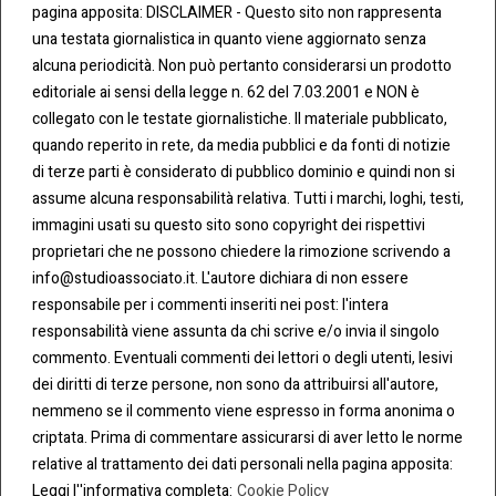
pagina apposita: DISCLAIMER - Questo sito non rappresenta
una testata giornalistica in quanto viene aggiornato senza
CONT
COO
alcuna periodicità. Non può pertanto considerarsi un prodotto
ATTI
KIE &
editoriale ai sensi della legge n. 62 del 7.03.2001 e NON è
PRIV
Tel:
ACY
collegato con le testate giornalistiche. Il materiale pubblicato,
0283438.482
Cookie
quando reperito in rete, da media pubblici e da fonti di notizie
Policy
di terze parti è considerato di pubblico dominio e quindi non si
Fax:
assume alcuna responsabilità relativa. Tutti i marchi, loghi, testi,
0283438.483
Privacy
immagini usati su questo sito sono copyright dei rispettivi
Policy
proprietari che ne possono chiedere la rimozione scrivendo a
mail:
info@studioassociato.it. L'autore dichiara di non essere
info@studioassociato.it
responsabile per i commenti inseriti nei post: l'intera
responsabilità viene assunta da chi scrive e/o invia il singolo
Via
commento. Eventuali commenti dei lettori o degli utenti, lesivi
Vittor
dei diritti di terze persone, non sono da attribuirsi all'autore,
Pisani,
nemmeno se il commento viene espresso in forma anonima o
13 -
criptata. Prima di commentare assicurarsi di aver letto le norme
20124
relative al trattamento dei dati personali nella pagina apposita:
Milano
Leggi l''informativa completa:
Cookie Policy