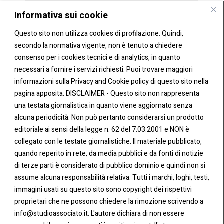
Informativa sui cookie
Invia
Questo sito non utilizza cookies di profilazione. Quindi,
secondo la normativa vigente, non è tenuto a chiedere
consenso per i cookies tecnici e di analytics, in quanto
necessari a fornire i servizi richiesti. Puoi trovare maggiori
informazioni sulla Privacy and Cookie policy di questo sito nella
pagina apposita: DISCLAIMER - Questo sito non rappresenta
una testata giornalistica in quanto viene aggiornato senza
CONT
COO
alcuna periodicità. Non può pertanto considerarsi un prodotto
ATTI
KIE &
editoriale ai sensi della legge n. 62 del 7.03.2001 e NON è
PRIV
Tel:
ACY
collegato con le testate giornalistiche. Il materiale pubblicato,
0283438.482
Cookie
quando reperito in rete, da media pubblici e da fonti di notizie
Policy
di terze parti è considerato di pubblico dominio e quindi non si
Fax:
assume alcuna responsabilità relativa. Tutti i marchi, loghi, testi,
0283438.483
Privacy
immagini usati su questo sito sono copyright dei rispettivi
Policy
proprietari che ne possono chiedere la rimozione scrivendo a
mail:
info@studioassociato.it. L'autore dichiara di non essere
info@studioassociato.it