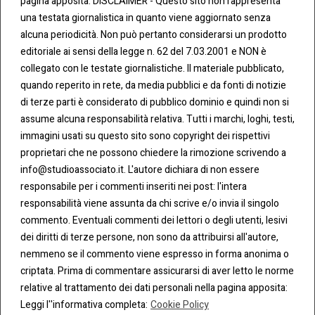
pagina apposita: DISCLAIMER - Questo sito non rappresenta
una testata giornalistica in quanto viene aggiornato senza
CONT
COO
alcuna periodicità. Non può pertanto considerarsi un prodotto
ATTI
KIE &
editoriale ai sensi della legge n. 62 del 7.03.2001 e NON è
PRIV
Tel:
ACY
collegato con le testate giornalistiche. Il materiale pubblicato,
0283438.482
Cookie
quando reperito in rete, da media pubblici e da fonti di notizie
Policy
di terze parti è considerato di pubblico dominio e quindi non si
Fax:
assume alcuna responsabilità relativa. Tutti i marchi, loghi, testi,
0283438.483
Privacy
immagini usati su questo sito sono copyright dei rispettivi
Policy
proprietari che ne possono chiedere la rimozione scrivendo a
mail:
info@studioassociato.it. L'autore dichiara di non essere
info@studioassociato.it
responsabile per i commenti inseriti nei post: l'intera
responsabilità viene assunta da chi scrive e/o invia il singolo
Via
commento. Eventuali commenti dei lettori o degli utenti, lesivi
Vittor
dei diritti di terze persone, non sono da attribuirsi all'autore,
Pisani,
nemmeno se il commento viene espresso in forma anonima o
13 -
criptata. Prima di commentare assicurarsi di aver letto le norme
20124
relative al trattamento dei dati personali nella pagina apposita:
Milano
Leggi l''informativa completa:
Cookie Policy