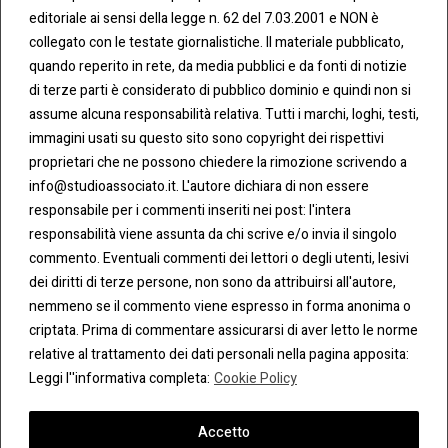
ATTI
KIE &
editoriale ai sensi della legge n. 62 del 7.03.2001 e NON è
PRIV
Tel:
ACY
collegato con le testate giornalistiche. Il materiale pubblicato,
0283438.482
Cookie
quando reperito in rete, da media pubblici e da fonti di notizie
Policy
di terze parti è considerato di pubblico dominio e quindi non si
Fax:
assume alcuna responsabilità relativa. Tutti i marchi, loghi, testi,
0283438.483
Privacy
immagini usati su questo sito sono copyright dei rispettivi
Policy
proprietari che ne possono chiedere la rimozione scrivendo a
mail:
info@studioassociato.it. L'autore dichiara di non essere
info@studioassociato.it
responsabile per i commenti inseriti nei post: l'intera
responsabilità viene assunta da chi scrive e/o invia il singolo
Via
commento. Eventuali commenti dei lettori o degli utenti, lesivi
Vittor
dei diritti di terze persone, non sono da attribuirsi all'autore,
Pisani,
nemmeno se il commento viene espresso in forma anonima o
13 -
criptata. Prima di commentare assicurarsi di aver letto le norme
20124
relative al trattamento dei dati personali nella pagina apposita:
Milano
Leggi l''informativa completa:
Cookie Policy
Accetto