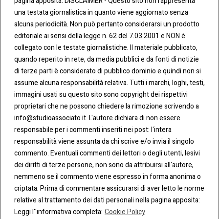
pagina apposita: DISCLAIMER - Questo sito non rappresenta
una testata giornalistica in quanto viene aggiornato senza
CONT
COO
alcuna periodicità. Non può pertanto considerarsi un prodotto
ATTI
KIE &
editoriale ai sensi della legge n. 62 del 7.03.2001 e NON è
PRIV
Tel:
ACY
collegato con le testate giornalistiche. Il materiale pubblicato,
0283438.482
Cookie
quando reperito in rete, da media pubblici e da fonti di notizie
Policy
di terze parti è considerato di pubblico dominio e quindi non si
Fax:
assume alcuna responsabilità relativa. Tutti i marchi, loghi, testi,
0283438.483
Privacy
immagini usati su questo sito sono copyright dei rispettivi
Policy
proprietari che ne possono chiedere la rimozione scrivendo a
mail:
info@studioassociato.it. L'autore dichiara di non essere
info@studioassociato.it
responsabile per i commenti inseriti nei post: l'intera
responsabilità viene assunta da chi scrive e/o invia il singolo
Via
commento. Eventuali commenti dei lettori o degli utenti, lesivi
Vittor
dei diritti di terze persone, non sono da attribuirsi all'autore,
Pisani,
nemmeno se il commento viene espresso in forma anonima o
13 -
criptata. Prima di commentare assicurarsi di aver letto le norme
20124
relative al trattamento dei dati personali nella pagina apposita:
Milano
Leggi l''informativa completa:
Cookie Policy