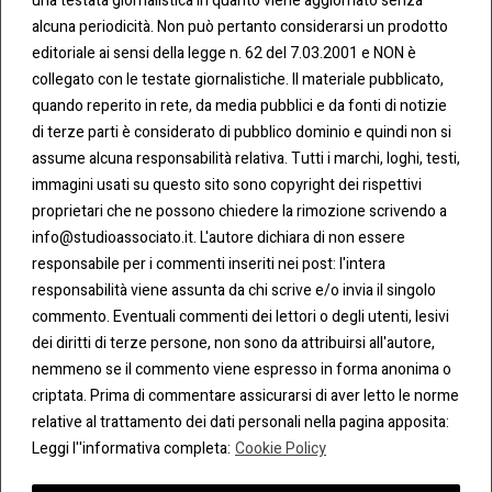
una testata giornalistica in quanto viene aggiornato senza
CONT
COO
alcuna periodicità. Non può pertanto considerarsi un prodotto
ATTI
KIE &
editoriale ai sensi della legge n. 62 del 7.03.2001 e NON è
PRIV
Tel:
ACY
collegato con le testate giornalistiche. Il materiale pubblicato,
0283438.482
Cookie
quando reperito in rete, da media pubblici e da fonti di notizie
Policy
di terze parti è considerato di pubblico dominio e quindi non si
Fax:
assume alcuna responsabilità relativa. Tutti i marchi, loghi, testi,
0283438.483
Privacy
immagini usati su questo sito sono copyright dei rispettivi
Policy
proprietari che ne possono chiedere la rimozione scrivendo a
mail:
info@studioassociato.it. L'autore dichiara di non essere
info@studioassociato.it
responsabile per i commenti inseriti nei post: l'intera
responsabilità viene assunta da chi scrive e/o invia il singolo
Via
commento. Eventuali commenti dei lettori o degli utenti, lesivi
Vittor
dei diritti di terze persone, non sono da attribuirsi all'autore,
Pisani,
nemmeno se il commento viene espresso in forma anonima o
13 -
criptata. Prima di commentare assicurarsi di aver letto le norme
20124
relative al trattamento dei dati personali nella pagina apposita:
Milano
Leggi l''informativa completa:
Cookie Policy