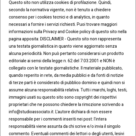
Questo sito non utilizza cookies di profilazione. Quindi,
secondo la normativa vigente, non è tenuto a chiedere
consenso per i cookies tecnici e di analytics, in quanto
necessari a fornire i servizi richiesti. Puoi trovare maggiori
informazioni sulla Privacy and Cookie policy di questo sito nella
pagina apposita: DISCLAIMER - Questo sito non rappresenta
una testata giornalistica in quanto viene aggiornato senza
CONT
COO
alcuna periodicità. Non può pertanto considerarsi un prodotto
ATTI
KIE &
editoriale ai sensi della legge n. 62 del 7.03.2001 e NON è
PRIV
Tel:
ACY
collegato con le testate giornalistiche. Il materiale pubblicato,
0283438.482
Cookie
quando reperito in rete, da media pubblici e da fonti di notizie
Policy
di terze parti è considerato di pubblico dominio e quindi non si
Fax:
assume alcuna responsabilità relativa. Tutti i marchi, loghi, testi,
0283438.483
Privacy
immagini usati su questo sito sono copyright dei rispettivi
Policy
proprietari che ne possono chiedere la rimozione scrivendo a
mail:
info@studioassociato.it. L'autore dichiara di non essere
info@studioassociato.it
responsabile per i commenti inseriti nei post: l'intera
responsabilità viene assunta da chi scrive e/o invia il singolo
Via
commento. Eventuali commenti dei lettori o degli utenti, lesivi
Vittor