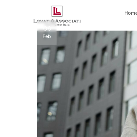
Hom
06
Feb