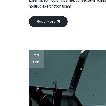
Lorem ipsum dolor sit amet, consectetur adipisc
nostrud exercitation ullam
Read More
06
Feb