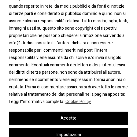
0283438.482
Cookie
quando reperito in rete, da media pubblici e da fonti di notizie
Policy
di terze parti è considerato di pubblico dominio e quindi non si
Fax:
assume alcuna responsabilità relativa. Tutti i marchi, loghi, testi,
0283438.483
Privacy
immagini usati su questo sito sono copyright dei rispettivi
Policy
proprietari che ne possono chiedere la rimozione scrivendo a
mail:
info@studioassociato.it. L'autore dichiara di non essere
info@studioassociato.it
responsabile per i commenti inseriti nei post: l'intera
responsabilità viene assunta da chi scrive e/o invia il singolo
Via
commento. Eventuali commenti dei lettori o degli utenti, lesivi
Vittor
dei diritti di terze persone, non sono da attribuirsi all'autore,
Pisani,
nemmeno se il commento viene espresso in forma anonima o
13 -
criptata. Prima di commentare assicurarsi di aver letto le norme
20124
relative al trattamento dei dati personali nella pagina apposita:
Milano
Leggi l''informativa completa:
Cookie Policy
Accetto
Impostazioni