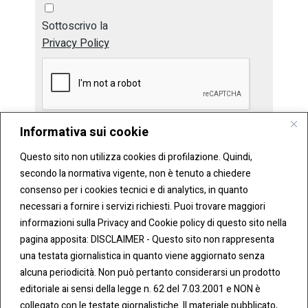
Sottoscrivo la
Privacy Policy
Informativa sui cookie
Invia
Questo sito non utilizza cookies di profilazione. Quindi,
secondo la normativa vigente, non è tenuto a chiedere
consenso per i cookies tecnici e di analytics, in quanto
necessari a fornire i servizi richiesti. Puoi trovare maggiori
informazioni sulla Privacy and Cookie policy di questo sito nella
pagina apposita: DISCLAIMER - Questo sito non rappresenta
una testata giornalistica in quanto viene aggiornato senza
CONT
COO
alcuna periodicità. Non può pertanto considerarsi un prodotto
ATTI
KIE &
editoriale ai sensi della legge n. 62 del 7.03.2001 e NON è
PRIV
Tel:
ACY
collegato con le testate giornalistiche. Il materiale pubblicato,