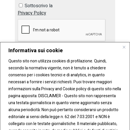
Sottoscrivo la
Privacy Policy
Informativa sui cookie
Questo sito non utilizza cookies di profilazione. Quindi,
secondo la normativa vigente, non è tenuto a chiedere
consenso per i cookies tecnici e di analytics, in quanto
necessari a fornire i servizi richiesti. Puoi trovare maggiori
informazioni sulla Privacy and Cookie policy di questo sito nella
pagina apposita: DISCLAIMER - Questo sito non rappresenta
una testata giornalistica in quanto viene aggiornato senza
CONT
COO
alcuna periodicità. Non può pertanto considerarsi un prodotto
ATTI
KIE &
editoriale ai sensi della legge n. 62 del 7.03.2001 e NON è
PRIV
Tel:
ACY
collegato con le testate giornalistiche. Il materiale pubblicato,
0283438.482
Cookie