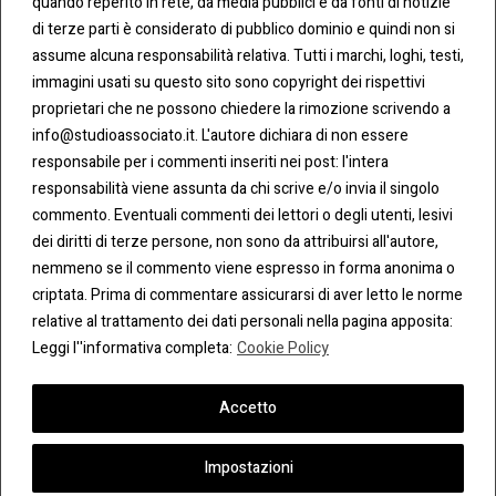
quando reperito in rete, da media pubblici e da fonti di notizie
Policy
di terze parti è considerato di pubblico dominio e quindi non si
Fax:
assume alcuna responsabilità relativa. Tutti i marchi, loghi, testi,
0283438.483
Privacy
immagini usati su questo sito sono copyright dei rispettivi
Policy
proprietari che ne possono chiedere la rimozione scrivendo a
mail:
info@studioassociato.it. L'autore dichiara di non essere
info@studioassociato.it
responsabile per i commenti inseriti nei post: l'intera
responsabilità viene assunta da chi scrive e/o invia il singolo
Via
commento. Eventuali commenti dei lettori o degli utenti, lesivi
Vittor
dei diritti di terze persone, non sono da attribuirsi all'autore,
Pisani,
nemmeno se il commento viene espresso in forma anonima o
13 -
criptata. Prima di commentare assicurarsi di aver letto le norme
20124
relative al trattamento dei dati personali nella pagina apposita:
Milano
Leggi l''informativa completa:
Cookie Policy
Accetto
Impostazioni