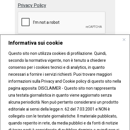
Privacy Policy
Informativa sui cookie
Invia
Questo sito non utilizza cookies di profilazione. Quindi,
secondo la normativa vigente, non è tenuto a chiedere
consenso per i cookies tecnici e di analytics, in quanto
necessari a fornire i servizi richiesti. Puoi trovare maggiori
informazioni sulla Privacy and Cookie policy di questo sito nella
pagina apposita: DISCLAIMER - Questo sito non rappresenta
una testata giornalistica in quanto viene aggiornato senza
CONT
COO
alcuna periodicità. Non può pertanto considerarsi un prodotto
ATTI
KIE &
editoriale ai sensi della legge n. 62 del 7.03.2001 e NON è
PRIV
Tel:
ACY
collegato con le testate giornalistiche. Il materiale pubblicato,
0283438.482
Cookie
quando reperito in rete, da media pubblici e da fonti di notizie
Policy