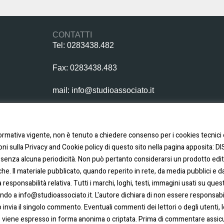
CONTATTI
Tel: 0283438.482
Fax: 0283438.483
mail: info@studioassociato.it
Via Vittor Pisani, 13 - 20124 Milano
ormativa vigente, non è tenuto a chiedere consenso per i cookies tecnici e
zioni sulla Privacy and Cookie policy di questo sito nella pagina apposita:
senza alcuna periodicità. Non può pertanto considerarsi un prodotto editor
he. Il materiale pubblicato, quando reperito in rete, da media pubblici e da 
esponsabilità relativa. Tutti i marchi, loghi, testi, immagini usati su que
endo a info@studioassociato.it. L'autore dichiara di non essere responsab
 invia il singolo commento. Eventuali commenti dei lettori o degli utenti, les
viene espresso in forma anonima o criptata. Prima di commentare assicura