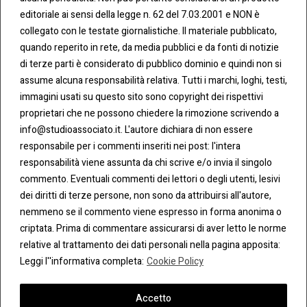
ATTI
KIE &
editoriale ai sensi della legge n. 62 del 7.03.2001 e NON è
PRIV
Tel:
ACY
collegato con le testate giornalistiche. Il materiale pubblicato,
0283438.482
Cookie
quando reperito in rete, da media pubblici e da fonti di notizie
Policy
di terze parti è considerato di pubblico dominio e quindi non si
Fax:
assume alcuna responsabilità relativa. Tutti i marchi, loghi, testi,
0283438.483
Privacy
immagini usati su questo sito sono copyright dei rispettivi
Policy
proprietari che ne possono chiedere la rimozione scrivendo a
mail:
info@studioassociato.it. L'autore dichiara di non essere
info@studioassociato.it
responsabile per i commenti inseriti nei post: l'intera
responsabilità viene assunta da chi scrive e/o invia il singolo
Via
commento. Eventuali commenti dei lettori o degli utenti, lesivi
Vittor
dei diritti di terze persone, non sono da attribuirsi all'autore,
Pisani,
nemmeno se il commento viene espresso in forma anonima o
13 -
criptata. Prima di commentare assicurarsi di aver letto le norme
20124
relative al trattamento dei dati personali nella pagina apposita:
Milano
Leggi l''informativa completa:
Cookie Policy
Accetto