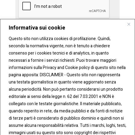
Informativa sui cookie
Questo sito non utilizza cookies di profilazione. Quindi,
secondo la normativa vigente, non è tenuto a chiedere
consenso per i cookies tecnici e di analytics, in quanto
necessari a fornire i servizi richiesti. Puoi trovare maggiori
informazioni sulla Privacy and Cookie policy di questo sito nella
pagina apposita: DISCLAIMER - Questo sito non rappresenta
una testata giornalistica in quanto viene aggiornato senza
CONT
COO
alcuna periodicità. Non può pertanto considerarsi un prodotto
ATTI
KIE &
editoriale ai sensi della legge n. 62 del 7.03.2001 e NON è
PRIV
Tel:
ACY
collegato con le testate giornalistiche. Il materiale pubblicato,
0283438.482
Cookie
quando reperito in rete, da media pubblici e da fonti di notizie
Policy
di terze parti è considerato di pubblico dominio e quindi non si
Fax:
assume alcuna responsabilità relativa. Tutti i marchi, loghi, testi,
0283438.483
Privacy
immagini usati su questo sito sono copyright dei rispettivi