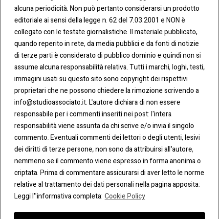
CONT
COO
alcuna periodicità. Non può pertanto considerarsi un prodotto
ATTI
KIE &
editoriale ai sensi della legge n. 62 del 7.03.2001 e NON è
PRIV
Tel:
ACY
collegato con le testate giornalistiche. Il materiale pubblicato,
0283438.482
Cookie
quando reperito in rete, da media pubblici e da fonti di notizie
Policy
di terze parti è considerato di pubblico dominio e quindi non si
Fax:
assume alcuna responsabilità relativa. Tutti i marchi, loghi, testi,
0283438.483
Privacy
immagini usati su questo sito sono copyright dei rispettivi
Policy
proprietari che ne possono chiedere la rimozione scrivendo a
mail:
info@studioassociato.it. L'autore dichiara di non essere
info@studioassociato.it
responsabile per i commenti inseriti nei post: l'intera
responsabilità viene assunta da chi scrive e/o invia il singolo
Via
commento. Eventuali commenti dei lettori o degli utenti, lesivi
Vittor
dei diritti di terze persone, non sono da attribuirsi all'autore,
Pisani,
nemmeno se il commento viene espresso in forma anonima o
13 -
criptata. Prima di commentare assicurarsi di aver letto le norme
20124
relative al trattamento dei dati personali nella pagina apposita:
Milano
Leggi l''informativa completa:
Cookie Policy