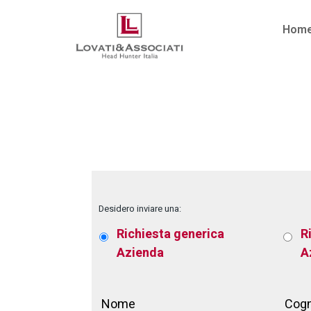
Hom
No posts were found for provided query param
Desidero inviare una:
Richiesta generica
R
Azienda
A