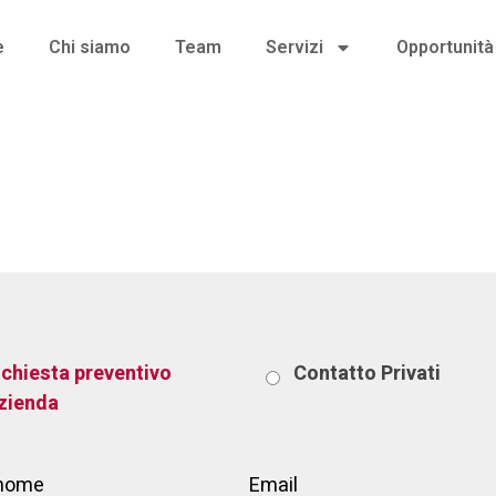
e
Chi siamo
Team
Servizi
Opportunità 
eters.
ichiesta preventivo
Contatto
Privati
zienda