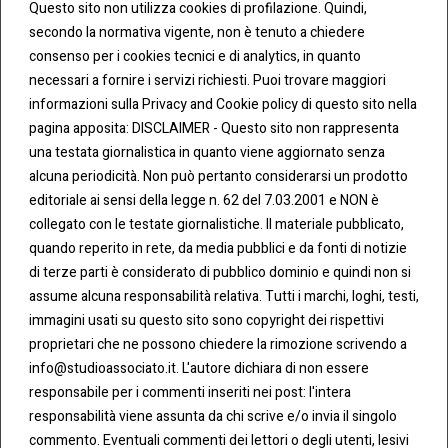
Questo sito non utilizza cookies di profilazione. Quindi,
secondo la normativa vigente, non è tenuto a chiedere
consenso per i cookies tecnici e di analytics, in quanto
necessari a fornire i servizi richiesti. Puoi trovare maggiori
informazioni sulla Privacy and Cookie policy di questo sito nella
pagina apposita: DISCLAIMER - Questo sito non rappresenta
una testata giornalistica in quanto viene aggiornato senza
CONT
COO
alcuna periodicità. Non può pertanto considerarsi un prodotto
ATTI
KIE &
editoriale ai sensi della legge n. 62 del 7.03.2001 e NON è
PRIV
Tel:
ACY
collegato con le testate giornalistiche. Il materiale pubblicato,
0283438.482
Cookie
quando reperito in rete, da media pubblici e da fonti di notizie
Policy
di terze parti è considerato di pubblico dominio e quindi non si
Fax:
assume alcuna responsabilità relativa. Tutti i marchi, loghi, testi,
0283438.483
Privacy
immagini usati su questo sito sono copyright dei rispettivi
Policy
proprietari che ne possono chiedere la rimozione scrivendo a
mail:
info@studioassociato.it. L'autore dichiara di non essere
info@studioassociato.it
responsabile per i commenti inseriti nei post: l'intera
responsabilità viene assunta da chi scrive e/o invia il singolo
Via
commento. Eventuali commenti dei lettori o degli utenti, lesivi
Vittor