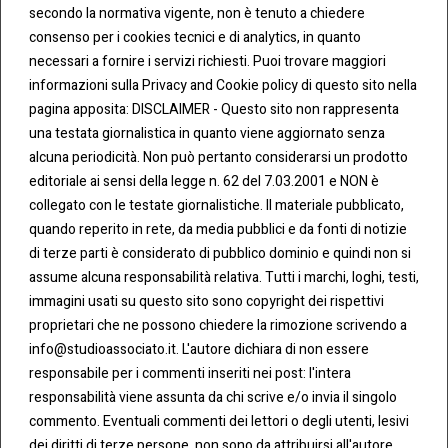
secondo la normativa vigente, non è tenuto a chiedere
consenso per i cookies tecnici e di analytics, in quanto
necessari a fornire i servizi richiesti. Puoi trovare maggiori
informazioni sulla Privacy and Cookie policy di questo sito nella
pagina apposita: DISCLAIMER - Questo sito non rappresenta
una testata giornalistica in quanto viene aggiornato senza
CONT
COO
alcuna periodicità. Non può pertanto considerarsi un prodotto
ATTI
KIE &
editoriale ai sensi della legge n. 62 del 7.03.2001 e NON è
PRIV
Tel:
ACY
collegato con le testate giornalistiche. Il materiale pubblicato,
0283438.482
Cookie
quando reperito in rete, da media pubblici e da fonti di notizie
Policy
di terze parti è considerato di pubblico dominio e quindi non si
Fax:
assume alcuna responsabilità relativa. Tutti i marchi, loghi, testi,
0283438.483
Privacy
immagini usati su questo sito sono copyright dei rispettivi
Policy
proprietari che ne possono chiedere la rimozione scrivendo a
mail:
info@studioassociato.it. L'autore dichiara di non essere
info@studioassociato.it
responsabile per i commenti inseriti nei post: l'intera
responsabilità viene assunta da chi scrive e/o invia il singolo
Via
commento. Eventuali commenti dei lettori o degli utenti, lesivi
Vittor
dei diritti di terze persone, non sono da attribuirsi all'autore,