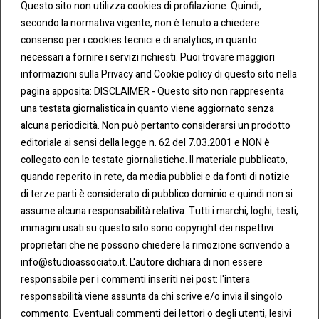
Questo sito non utilizza cookies di profilazione. Quindi,
secondo la normativa vigente, non è tenuto a chiedere
consenso per i cookies tecnici e di analytics, in quanto
necessari a fornire i servizi richiesti. Puoi trovare maggiori
informazioni sulla Privacy and Cookie policy di questo sito nella
pagina apposita: DISCLAIMER - Questo sito non rappresenta
una testata giornalistica in quanto viene aggiornato senza
CONT
COO
alcuna periodicità. Non può pertanto considerarsi un prodotto
ATTI
KIE &
editoriale ai sensi della legge n. 62 del 7.03.2001 e NON è
PRIV
Tel:
ACY
collegato con le testate giornalistiche. Il materiale pubblicato,
0283438.482
Cookie
quando reperito in rete, da media pubblici e da fonti di notizie
Policy
di terze parti è considerato di pubblico dominio e quindi non si
Fax:
assume alcuna responsabilità relativa. Tutti i marchi, loghi, testi,
0283438.483
Privacy
immagini usati su questo sito sono copyright dei rispettivi
Policy
proprietari che ne possono chiedere la rimozione scrivendo a
mail:
info@studioassociato.it. L'autore dichiara di non essere
info@studioassociato.it
responsabile per i commenti inseriti nei post: l'intera
responsabilità viene assunta da chi scrive e/o invia il singolo
Via
commento. Eventuali commenti dei lettori o degli utenti, lesivi
Vittor