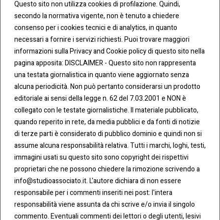
Questo sito non utilizza cookies di profilazione. Quindi,
secondo la normativa vigente, non è tenuto a chiedere
consenso per i cookies tecnici e di analytics, in quanto
necessari a fornire i servizi richiesti. Puoi trovare maggiori
informazioni sulla Privacy and Cookie policy di questo sito nella
pagina apposita: DISCLAIMER - Questo sito non rappresenta
una testata giornalistica in quanto viene aggiornato senza
CONT
COO
alcuna periodicità. Non può pertanto considerarsi un prodotto
ATTI
KIE &
editoriale ai sensi della legge n. 62 del 7.03.2001 e NON è
PRIV
Tel:
ACY
collegato con le testate giornalistiche. Il materiale pubblicato,
0283438.482
Cookie
quando reperito in rete, da media pubblici e da fonti di notizie
Policy
di terze parti è considerato di pubblico dominio e quindi non si
Fax:
assume alcuna responsabilità relativa. Tutti i marchi, loghi, testi,
0283438.483
Privacy
immagini usati su questo sito sono copyright dei rispettivi
Policy
proprietari che ne possono chiedere la rimozione scrivendo a
mail:
info@studioassociato.it. L'autore dichiara di non essere
info@studioassociato.it
responsabile per i commenti inseriti nei post: l'intera
responsabilità viene assunta da chi scrive e/o invia il singolo
Via
commento. Eventuali commenti dei lettori o degli utenti, lesivi
Vittor