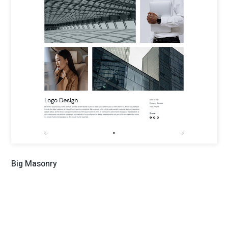
di terze parti è considerato di pubblico dominio e quindi non si
assume alcuna responsabilità relativa. Tutti i marchi, loghi, testi,
immagini usati su questo sito sono copyright dei rispettivi
proprietari che ne possono chiedere la rimozione scrivendo a
info@studioassociato.it. L'autore dichiara di non essere
responsabile per i commenti inseriti nei post: l'intera
responsabilità viene assunta da chi scrive e/o invia il singolo
commento. Eventuali commenti dei lettori o degli utenti, lesivi
dei diritti di terze persone, non sono da attribuirsi all'autore,
nemmeno se il commento viene espresso in forma anonima o
criptata. Prima di commentare assicurarsi di aver letto le norme
Big Masonry
relative al trattamento dei dati personali nella pagina apposita:
Leggi l''informativa completa:
Cookie Policy
Accetto
Impostazioni