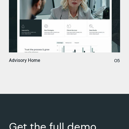
Advisory Home
05
Get the full demo
content
with
just
1