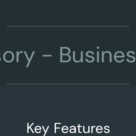
-
Business Co
Key Features