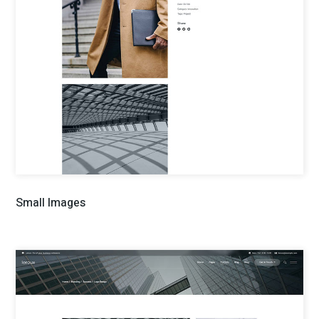
Informativa sui cookie
Questo sito non utilizza cookies di profilazione. Quindi,
secondo la normativa vigente, non è tenuto a chiedere
Small Images
consenso per i cookies tecnici e di analytics, in quanto
necessari a fornire i servizi richiesti. Puoi trovare maggiori
informazioni sulla Privacy and Cookie policy di questo sito nella
pagina apposita: DISCLAIMER - Questo sito non rappresenta
una testata giornalistica in quanto viene aggiornato senza
alcuna periodicità. Non può pertanto considerarsi un prodotto
editoriale ai sensi della legge n. 62 del 7.03.2001 e NON è
collegato con le testate giornalistiche. Il materiale pubblicato,
quando reperito in rete, da media pubblici e da fonti di notizie