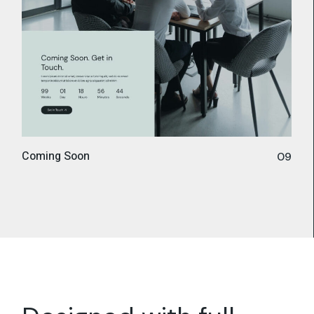
Coming Soon
09
Designed with full
flexibility
in
mind