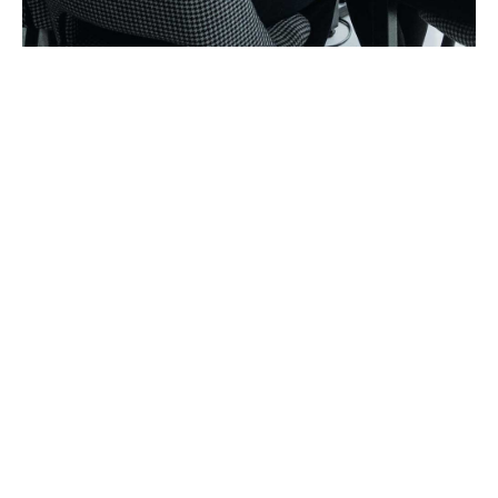
Get Our
Latest
News
in Your Inbox
Latine tractatos cu per, ex eum
debet verear rationibus. Dicam
vivendo eligendis nam an, his facete
evertitur.