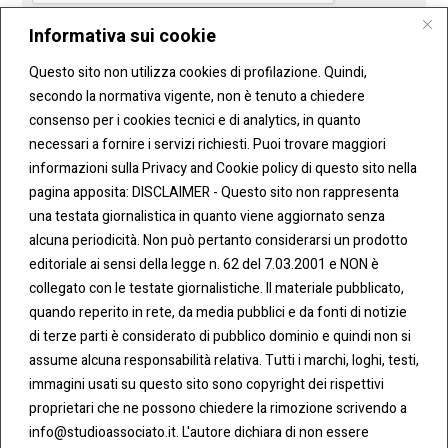
Informativa sui cookie
Invia
Questo sito non utilizza cookies di profilazione. Quindi,
secondo la normativa vigente, non è tenuto a chiedere
consenso per i cookies tecnici e di analytics, in quanto
necessari a fornire i servizi richiesti. Puoi trovare maggiori
informazioni sulla Privacy and Cookie policy di questo sito nella
pagina apposita: DISCLAIMER - Questo sito non rappresenta
una testata giornalistica in quanto viene aggiornato senza
alcuna periodicità. Non può pertanto considerarsi un prodotto
editoriale ai sensi della legge n. 62 del 7.03.2001 e NON è
CONT
COOKI
ATTI
E &
collegato con le testate giornalistiche. Il materiale pubblicato,
PRIVA
Tel:
quando reperito in rete, da media pubblici e da fonti di notizie
CY
0283438.482
di terze parti è considerato di pubblico dominio e quindi non si
Cookie
assume alcuna responsabilità relativa. Tutti i marchi, loghi, testi,
Policy
Fax:
immagini usati su questo sito sono copyright dei rispettivi
0283438.483
proprietari che ne possono chiedere la rimozione scrivendo a
Privacy
info@studioassociato.it. L'autore dichiara di non essere
Policy
mail: