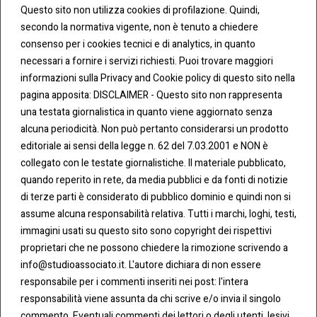
Questo sito non utilizza cookies di profilazione. Quindi,
secondo la normativa vigente, non è tenuto a chiedere
consenso per i cookies tecnici e di analytics, in quanto
necessari a fornire i servizi richiesti. Puoi trovare maggiori
informazioni sulla Privacy and Cookie policy di questo sito nella
pagina apposita: DISCLAIMER - Questo sito non rappresenta
una testata giornalistica in quanto viene aggiornato senza
CONT
COO
alcuna periodicità. Non può pertanto considerarsi un prodotto
ATTI
KIE &
editoriale ai sensi della legge n. 62 del 7.03.2001 e NON è
PRIV
Tel:
ACY
collegato con le testate giornalistiche. Il materiale pubblicato,
0283438.482
Cookie
quando reperito in rete, da media pubblici e da fonti di notizie
Policy
di terze parti è considerato di pubblico dominio e quindi non si
Fax:
assume alcuna responsabilità relativa. Tutti i marchi, loghi, testi,
0283438.483
Privacy
immagini usati su questo sito sono copyright dei rispettivi
Policy
proprietari che ne possono chiedere la rimozione scrivendo a
mail:
info@studioassociato.it. L'autore dichiara di non essere
info@studioassociato.it
responsabile per i commenti inseriti nei post: l'intera
responsabilità viene assunta da chi scrive e/o invia il singolo
Via
commento. Eventuali commenti dei lettori o degli utenti, lesivi