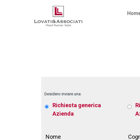
Hom
No posts were found for provided query param
Desidero inviare una:
Richiesta generica
R
Azienda
A