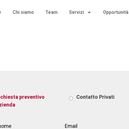
e
Chi siamo
Team
Servizi
Opportunità 
eters.
ichiesta preventivo
Contatto
Privati
zienda