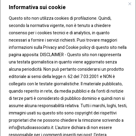
Informativa sui cookie
Invia
Questo sito non utilizza cookies di profilazione. Quindi,
secondo la normativa vigente, non è tenuto a chiedere
consenso per i cookies tecnici e di analytics, in quanto
necessari a fornire i servizi richiesti. Puoi trovare maggiori
informazioni sulla Privacy and Cookie policy di questo sito nella
pagina apposita: DISCLAIMER - Questo sito non rappresenta
una testata giornalistica in quanto viene aggiornato senza
CONT
COO
alcuna periodicità. Non può pertanto considerarsi un prodotto
ATTI
KIE &
editoriale ai sensi della legge n. 62 del 7.03.2001 e NON è
PRIV
Tel:
ACY
collegato con le testate giornalistiche. Il materiale pubblicato,
0283438.482
Cookie
quando reperito in rete, da media pubblici e da fonti di notizie
Policy
di terze parti è considerato di pubblico dominio e quindi non si
Fax:
assume alcuna responsabilità relativa. Tutti i marchi, loghi, testi,
0283438.483
Privacy
immagini usati su questo sito sono copyright dei rispettivi
Policy
proprietari che ne possono chiedere la rimozione scrivendo a
mail:
info@studioassociato.it. L'autore dichiara di non essere
info@studioassociato.it
responsabile per i commenti inseriti nei post: l'intera